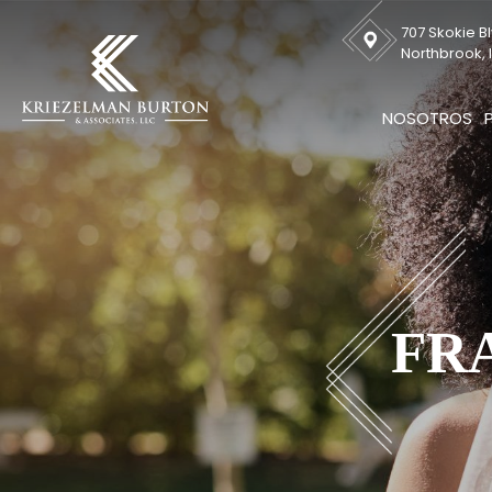
707 Skokie Bl
Northbrook, I
NOSOTROS
FR