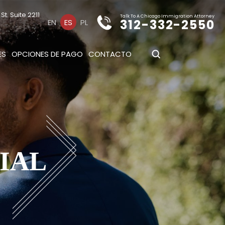
t. Suite 2211
Talk To A Chicago Immigration Attorney
312-332-2550
EN
ES
PL
ES
OPCIONES DE PAGO
CONTACTO
IAL