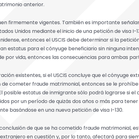
trimonio anterior.
guen firmemente vigentes. También es importante señalar 
tados Unidos mediante el inicio de una petición de visa I
dense, entonces el USCIS debe determinar si la petición 
n estatus para el cónyuge beneficiario sin ninguna inten
de por vida, entonces las consecuencias para ambas par
ración existentes, si el USCIS concluye que el cónyuge ex
ón de cometer fraude matrimonial, entonces se le prohíbe
 posible estatus de inmigrante sólo podrá lograrse si el
dos por un período de quizás dos años o más para tener
nte basándose en una nueva petición de visa I-130.
a conclusión de que se ha cometido fraude matrimonial, es
extranjero en cuestión y, por lo tanto, afectará para sie