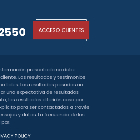
-2550
ACCESO CLIENTES
 información presentada no debe
liente. Los resultados y testimonios
o tales. Los resultados pasados ​​no
ear una expectativa de resultados
o, los resultados diferirán caso por
xplícito para ser contactados a través
nsajes y datos. La frecuencia de los
ipar.
IVACY POLICY