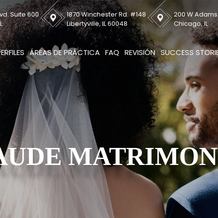
vd. Suite 600
1870 Winchester Rd. #148
200 W Adams S
L
Libertyville, IL 60048
Chicago, IL
PERFILES
ÁREAS DE PRÁCTICA
FAQ
REVISIÓN
SUCCESS STORI
AUDE MATRIMON