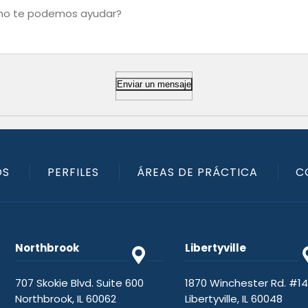
Enviar un mensaje
OS
PERFILES
ÁREAS DE PRÁCTICA
C
Northbrook
Libertyville
707 Skokie Blvd. Suite 600
1870 Winchester Rd. #1
Northbrook, IL 60062
Libertyville, IL 60048