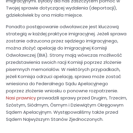
imigracyjnymi. Byłoby dla nas zaszczytem pomóc w
Twojej sprawie dotyczącej wydalenia (deportacji),
gdziekolwiek by ona miała miejsce.
Ponadto postępowanie odwoławcze jest kluczową
strategią w każdej praktyce imigracyjnej. Jeżeli sprawa
zostanie odrzucona przez sędziego imigracyjnego,
można złożyć apelację do Imigracyjnej Komisji
Odwoławczej (BIA). Strony mają wówczas możliwość
przedstawienia swoich racji Komisji poprzez złożenie
pisemnych memoriałów. W niektórych przypadkach,
jeżeli Komisja odrzuci apelację, sprawa może zostać
wniesiona do Federalnego Sądu Apelacyjnego
poprzez złożenie wniosku o ponowne rozpatrzenie.
Nasi prawnicy
prowadzili sprawy przed Drugim, Trzecim,
Szóstym, Siódmym, Ósmym i Dziewiątym Okręgowym
Sądem Apelacyjnym. Występowaliśmy także przed
Sądem Najwyższym Stanów Zjednoczonych.