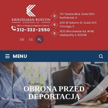
707 Skokie Blvd. Suite 600
Northbrook, IL
200 W Adams St. Suite 2211
Chicago, IL
Talk To A Chicago Immigration Attorney
312-332-2550
1870 Winchester Rd. #148
Libertyville, IL 60048
EN
ES
PL
≡
MENU
OBRONA PRZED
DEPORTACJĄ