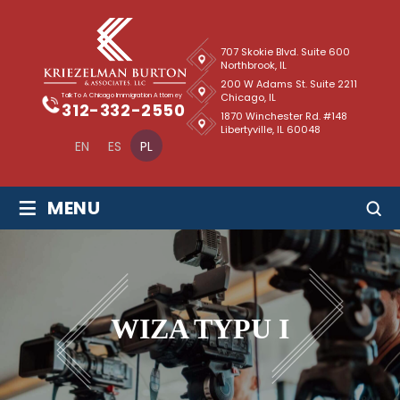
707 Skokie Blvd. Suite 600
Northbrook, IL
200 W Adams St. Suite 2211
Chicago, IL
Talk To A Chicago Immigration Attorney
312-332-2550
1870 Winchester Rd. #148
Libertyville, IL 60048
EN
ES
PL
≡
MENU
WIZA TYPU I