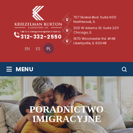
707 Skokie Blvd. Suite 600
Northbrook, IL
200 W Adams St. Suite 2211
Chicago, IL
Talk To A Chicago Immigration Attorney
312-332-2550
1870 Winchester Rd. #148
Libertyville, IL 60048
EN
ES
PL
≡
MENU
PORADNICTWO
IMIGRACYJNE