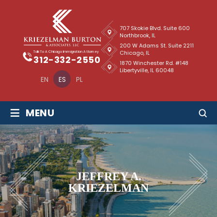
707 Skokie Blvd. Suite 600
Northbrook, IL
200 W Adams St. Suite 2211
Chicago, IL
Talk To A Chicago Immigration Attorney
312-332-2550
1870 Winchester Rd. #148
Libertyville, IL 60048
EN
ES
PL
≡
MENU
JEFFREY A.
KRIEZELMAN