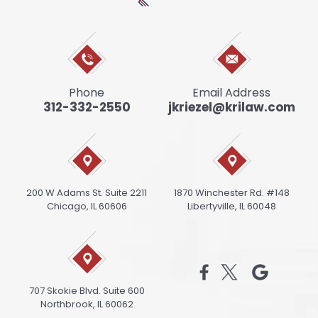
Phone
Email Address
312-332-2550
jkriezel@krilaw.com
200 W Adams St. Suite 2211
1870 Winchester Rd. #148
Chicago, IL 60606
Libertyville, IL 60048
707 Skokie Blvd. Suite 600
Northbrook, IL 60062