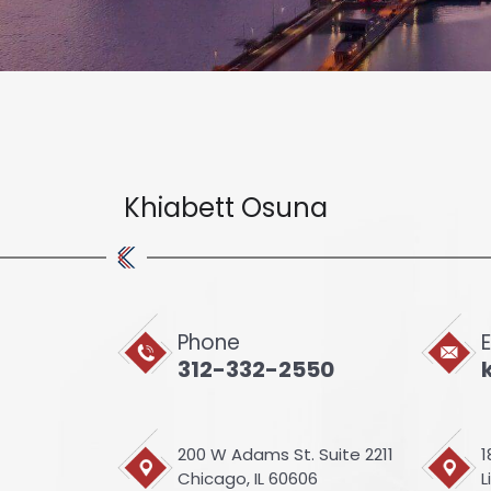
Khiabett Osuna
Phone
312-332-2550
200 W Adams St. Suite 2211
1
Chicago, IL 60606
L