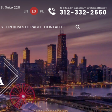
t. Suite 2211
Talk To A Chicago Immigration Attorney
312-332-2550
EN
ES
PL
ES
OPCIONES DE PAGO
CONTACTO
A