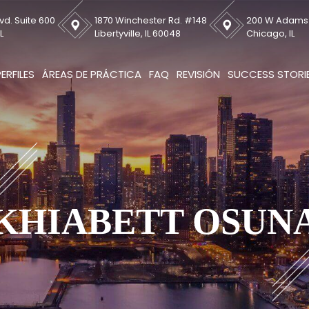
vd. Suite 600
1870 Winchester Rd. #148
200 W Adams S
L
Libertyville, IL 60048
Chicago, IL
PERFILES
ÁREAS DE PRÁCTICA
FAQ
REVISIÓN
SUCCESS STORI
KHIABETT OSUN