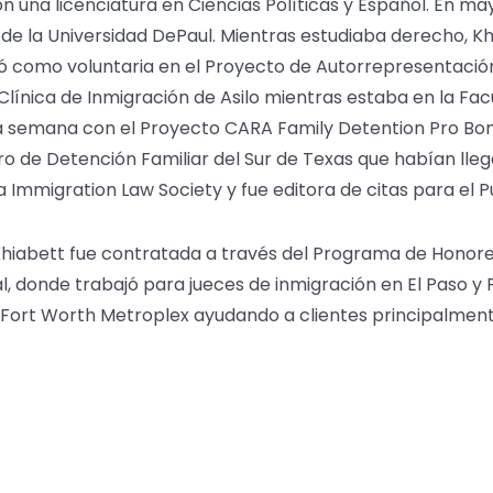
n una licenciatura en Ciencias Políticas y Español. En may
e la Universidad DePaul. Mientras estudiaba derecho, K
ó como voluntaria en el Proyecto de Autorrepresentación 
 Clínica de Inmigración de Asilo mientras estaba en la Fa
a semana con el Proyecto CARA Family Detention Pro Bono
tro de Detención Familiar del Sur de Texas que habían ll
mmigration Law Society y fue editora de citas para el Pu
Khiabett fue contratada a través del Programa de Hono
al, donde trabajó para jueces de inmigración en El Paso y 
s/Fort Worth Metroplex ayudando a clientes principalmen