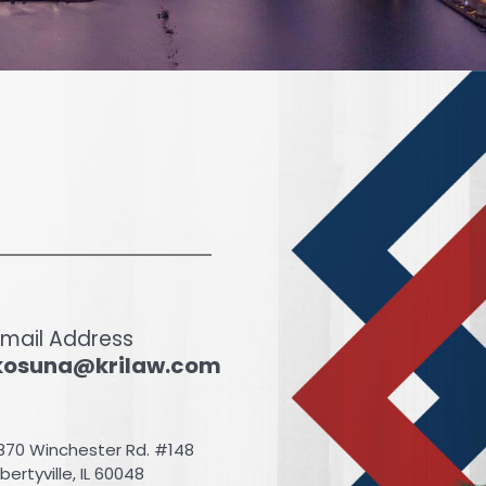
Email Address
kosuna@krilaw.com
870 Winchester Rd. #148
ibertyville, IL 60048