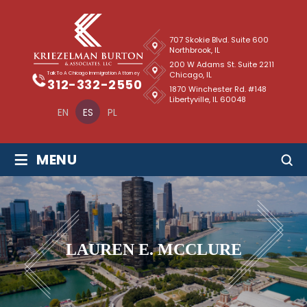
707 Skokie Blvd. Suite 600
Northbrook, IL
200 W Adams St. Suite 2211
Chicago, IL
Talk To A Chicago Immigration Attorney
312-332-2550
1870 Winchester Rd. #148
Libertyville, IL 60048
EN
ES
PL
≡
MENU
LAUREN E. MCCLURE