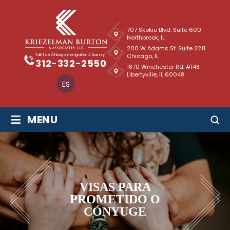
707 Skokie Blvd. Suite 600
Northbrook, IL
200 W Adams St. Suite 2211
Chicago, IL
Talk To A Chicago Immigration Attorney
312-332-2550
1870 Winchester Rd. #148
Libertyville, IL 60048
ES
≡
MENU
VISAS PARA
PROMETIDO O
CÓNYUGE