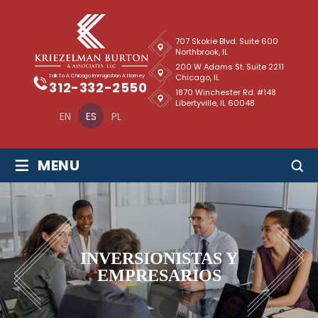
707 Skokie Blvd. Suite 600
Northbrook, IL
200 W Adams St. Suite 2211
Chicago, IL
Talk To A Chicago Immigration Attorney
312-332-2550
1870 Winchester Rd. #148
Libertyville, IL 60048
EN
ES
PL
≡
MENU
INVERSIONISTAS Y
EMPRESARIOS