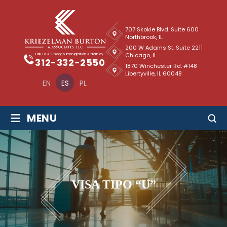
707 Skokie Blvd. Suite 600
Northbrook, IL
200 W Adams St. Suite 2211
Chicago, IL
Talk To A Chicago Immigration Attorney
312-332-2550
1870 Winchester Rd. #148
Libertyville, IL 60048
EN
ES
PL
≡
MENU
VISA TIPO “U”