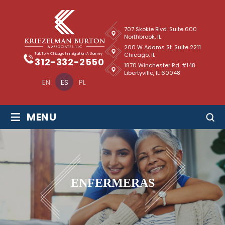
707 Skokie Blvd. Suite 600
Northbrook, IL
200 W Adams St. Suite 2211
Chicago, IL
Talk To A Chicago Immigration Attorney
312-332-2550
1870 Winchester Rd. #148
Libertyville, IL 60048
EN
ES
PL
≡
MENU
ENFERMERAS