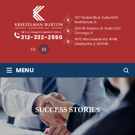
707 Skokie Blvd. Suite 600
Northbrook, IL
200 W Adams St. Suite 2211
Chicago, IL
Talk To A Chicago Immigration Attorney
312-332-2550
1870 Winchester Rd. #148
Libertyville, IL 60048
EN
ES
≡
MENU
SUCCESS STORIES