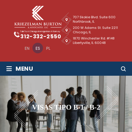
707 Skokie Blvd. Suite 600
Northbrook, IL
200 W Adams St. Suite 2211
Chicago, IL
Talk To A Chicago Immigration Attorney
312-332-2550
1870 Winchester Rd. #148
Libertyville, IL 60048
EN
ES
PL
≡
MENU
VISAS TIPO B-1 / B-2