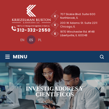
707 Skokie Blvd. Suite 600
Northbrook, IL
200 W Adams St. Suite 2211
Chicago, IL
Talk To A Chicago Immigration Attorney
312-332-2550
1870 Winchester Rd. #148
Libertyville, IL 60048
EN
ES
PL
≡
MENU
INVESTIGADORES Y
CIENTÍFICOS