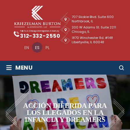
707 Skokie Blvd. Suite 600
Northbrook, IL
200 W Adams St. Suite 2211
Chicago, IL
Talk To A Chicago Immigration Attorney
312-332-2550
1870 Winchester Rd. #148
Libertyville, IL 60048
EN
ES
PL
≡
MENU
ACCIÓN DIFERIDA PARA
LOS LLEGADOS EN LA
INFANCIA Y DREAMERS