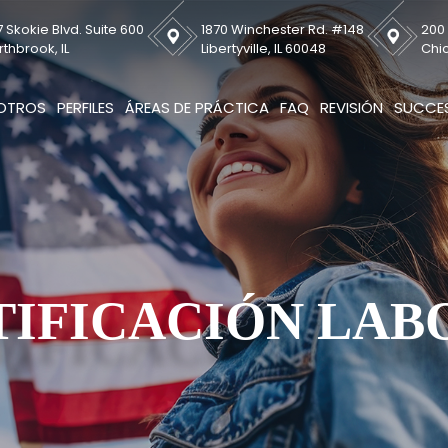
 Skokie Blvd. Suite 600
1870 Winchester Rd. #148
200 
rthbrook, IL
Libertyville, IL 60048
Chic
OTROS
PERFILES
ÁREAS DE PRÁCTICA
FAQ
REVISIÓN
SUCCES
TIFICACIÓN LAB