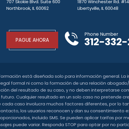
707 Skokie Blvd. Suite 600
1870 Winchester Rd. #1
Northbrook, IL 60062
Libertyville, IL 60048
Phone Number
312-332
PAGUE AHORA
nformación está diseñada solo para información general. La
gal formal ni como la formación de una relación abogado/c
cción del resultado de su caso, y no deben interpretarse com
 futuro. Cualquier resultado en un solo caso no pretende cr
 cada caso involucra muchos factores diferentes, por lo tant
contacto, los usuarios reconocen y dan su consentimiento e
orcionados, incluido SMS. Se pueden aplicar tarifas por me
ajes puede variar. Responda STOP para optar por no partic