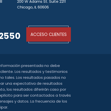
48
200 W Adams St. Suite 2211
Chicago, IL 60606
-2550
ACCESO CLIENTES
 información presentada no debe
liente. Los resultados y testimonios
o tales. Los resultados pasados ​​no
ear una expectativa de resultados
o, los resultados diferirán caso por
xplícito para ser contactados a través
nsajes y datos. La frecuencia de los
ipar.