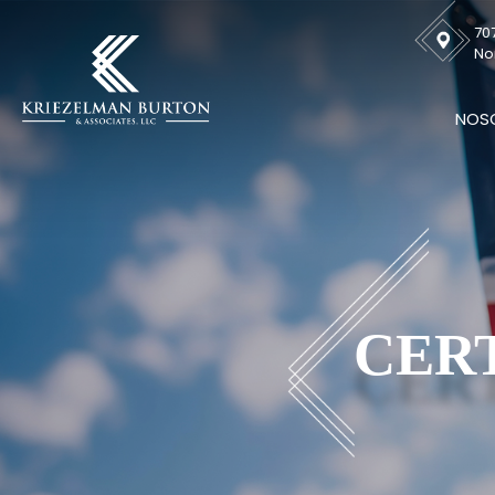
707
No
NOS
CER