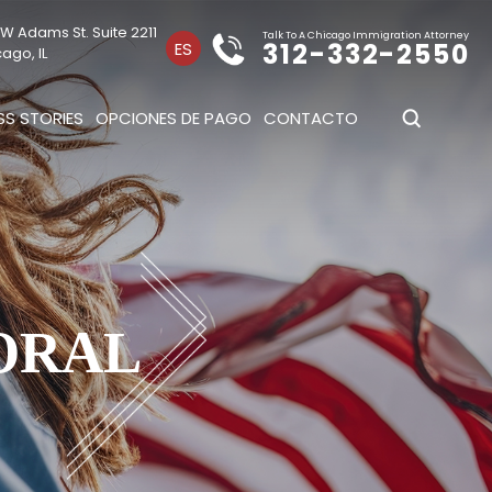
W Adams St. Suite 2211
Talk To A Chicago Immigration Attorney
312-332-2550
ES
ago, IL
S STORIES
OPCIONES DE PAGO
CONTACTO
ORAL