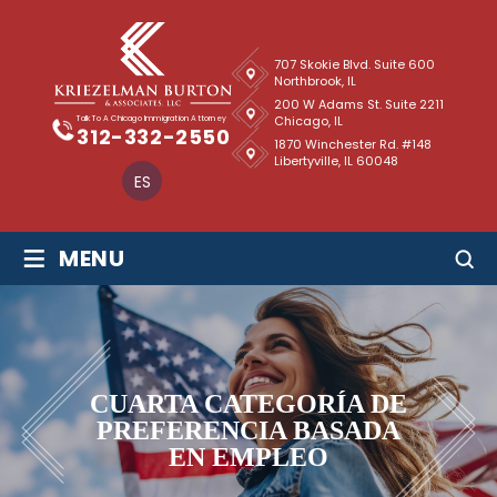
707 Skokie Blvd. Suite 600
Northbrook, IL
200 W Adams St. Suite 2211
Chicago, IL
Talk To A Chicago Immigration Attorney
312-332-2550
1870 Winchester Rd. #148
Libertyville, IL 60048
ES
≡
MENU
CUARTA CATEGORÍA DE
PREFERENCIA BASADA
EN EMPLEO