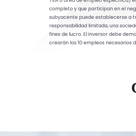
TEA o área de empleo específica) 
completo y que participan en el nego
subyacente puede establecerse a tr
responsabilidad limitada, una socied
fines de lucro. El inversor debe dem
crearán los 10 empleos necesarios du