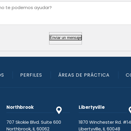
Enviar un mensaje
OS
PERFILES
ÁREAS DE PRÁCTICA
C
Northbrook
Libertyville
707 Skokie Blvd. Suite 600
1870 Winchester Rd. #1
Northbrook, IL 60062
Libertyville, IL 60048