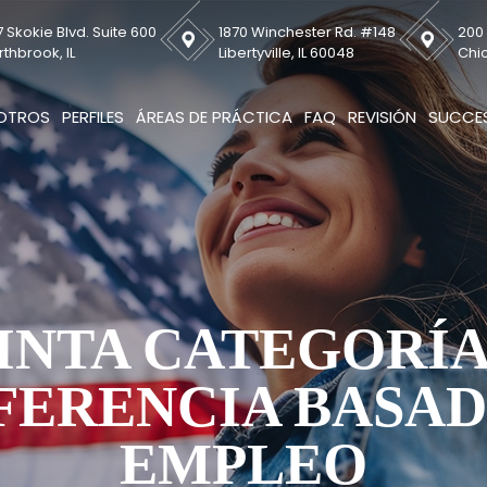
 Skokie Blvd. Suite 600
1870 Winchester Rd. #148
200 
rthbrook, IL
Libertyville, IL 60048
Chic
OTROS
PERFILES
ÁREAS DE PRÁCTICA
FAQ
REVISIÓN
SUCCES
INTA CATEGORÍA
FERENCIA BASAD
EMPLEO