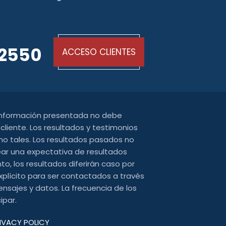
-2550
ACCESO CLIENTES
 información presentada no debe
liente. Los resultados y testimonios
o tales. Los resultados pasados ​​no
ear una expectativa de resultados
o, los resultados diferirán caso por
xplícito para ser contactados a través
nsajes y datos. La frecuencia de los
ipar.
IVACY POLICY