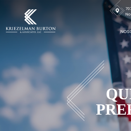
707
No
NOS
QU
PRE