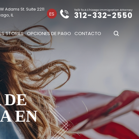
W Adams St. Suite 2211
Talk To A Chicago Immigration Attorney
312-332-2550
ES
ago, IL
S STORIES
OPCIONES DE PAGO
CONTACTO
 DE
A EN