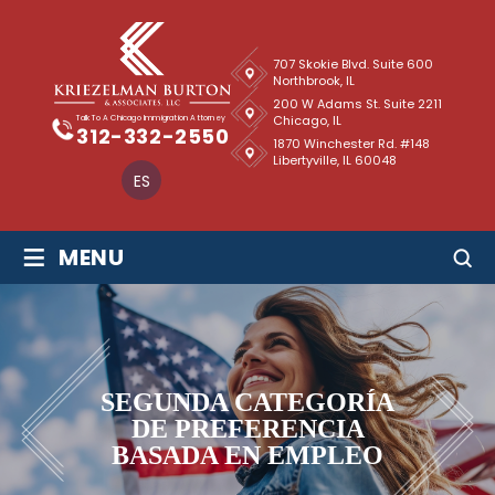
707 Skokie Blvd. Suite 600
Northbrook, IL
200 W Adams St. Suite 2211
Chicago, IL
Talk To A Chicago Immigration Attorney
312-332-2550
1870 Winchester Rd. #148
Libertyville, IL 60048
ES
≡
MENU
SEGUNDA CATEGORÍA
DE PREFERENCIA
BASADA EN EMPLEO