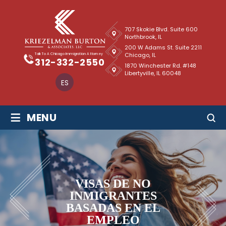
707 Skokie Blvd. Suite 600
Northbrook, IL
200 W Adams St. Suite 2211
Chicago, IL
Talk To A Chicago Immigration Attorney
312-332-2550
1870 Winchester Rd. #148
Libertyville, IL 60048
ES
≡
MENU
VISAS DE NO
INMIGRANTES
BASADAS EN EL
EMPLEO